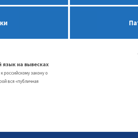
ики
Па
й язык на вывесках
 к российскому закону о
рой вся «публичная