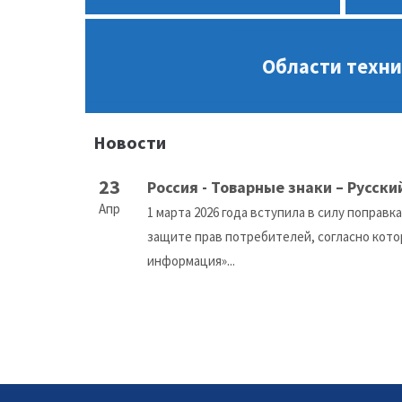
Области техн
Новости
23
Россия - Товарные знаки – Русски
Апр
1 марта 2026 года вступила в силу поправка
защите прав потребителей, согласно кото
информация»...
© 2007 - 2026 EUROMARKPAT - v. Füner Ebbinghaus Finck Hano
Datenschutzerklärung
Impressum