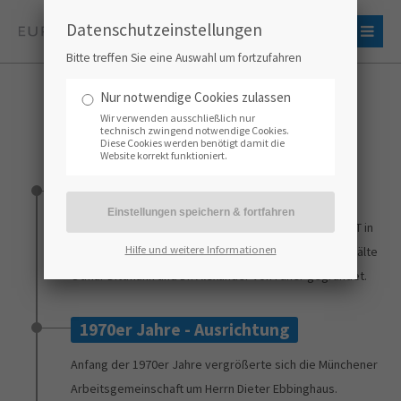
Datenschutzeinstellungen
Bitte treffen Sie eine Auswahl um fortzufahren
EUROMARKPAT
Nur notwendige Cookies zulassen
Wir verwenden ausschließlich nur
Historie
technisch zwingend notwendige Cookies.
Diese Cookies werden benötigt damit die
Website korrekt funktioniert.
1964 - Gründungsjahr
1964 wurde das heutige Hauptbüro von EUROMARKPAT in
Hilfe und weitere Informationen
München durch den Zusammenschluss der Patentanwälte
Otmar Dittmann und Dr. Alexander von Füner gegründet.
1970er Jahre - Ausrichtung
Anfang der 1970er Jahre vergrößerte sich die Münchener
Arbeitsgemeinschaft um Herrn Dieter Ebbinghaus.