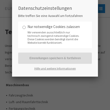
Datenschutzeinstellungen
Bitte treffen Sie eine Auswahl um fortzufahren
Nur notwendige Cookies zulassen
Technische Bereiche
Wir verwenden ausschließlich nur
technisch zwingend notwendige Cookies.
Diese Cookies werden benötigt damit die
Website korrekt funktioniert.
Unsere Patentanwälte und IP-Experten verfügen als ausgebildete
Ingenieure oder Naturwissenschaftler über fundierte Kenntnisse auf
verschiedensten technischen Gebieten. Unsere patentrechtliche
Beratung erstreckt sich auf Innovationen in den folgenden
Hilfe und weitere Informationen
technischen Bereichen:
Maschinenbau
•
Fahrzeugtechnik
•
Luft- und Raumfahrttechnik
•
Fertigungstechnik