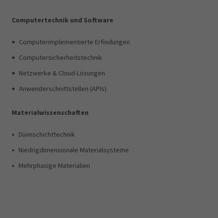
Computertechnik und Software
•
Computerimplementierte Erfindungen
•
Computersicherheitstechnik
•
Netzwerke & Cloud-Lösungen
•
Anwenderschnittstellen (APIs)
Materialwissenschaften
•
Dünnschichttechnik
•
Niedrigdimensionale Materialsysteme
•
Mehrphasige Materialien
© 2007 - 2026 EUROMARKPAT - v. Füner Ebbinghaus Finck Hano
Datenschutzerklärung
Impressum