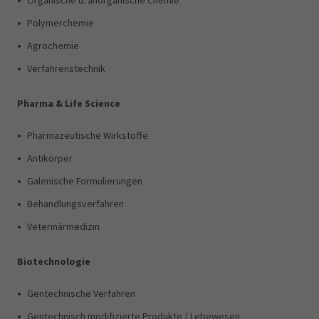
•
Organische u. anorganische Chemie
•
Polymerchemie
•
Agrochemie
•
Verfahrenstechnik
Pharma & Life Science
•
Pharmazeutische Wirkstoffe
•
Antikörper
•
Galenische Formulierungen
•
Behandlungsverfahren
•
Veterinärmedizin
Biotechnologie
•
Gentechnische Verfahren
•
Gentechnisch modifizierte Produkte / Lebewesen