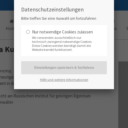
Datenschutzeinstellungen
Bitte treffen Sie eine Auswahl um fortzufahren
Home
Kompetenzen
Büros
Team
News
Nur notwendige Cookies zulassen
Wir verwenden ausschließlich nur
technisch zwingend notwendige Cookies.
Diese Cookies werden benötigt damit die
vna Kusenkova
Website korrekt funktioniert.
Groznyj
(heutiges St. Petersburg)
Hilfe und weitere Informationen
amt in der Abteilung für Lebensmittelindustrie und
cht am Russischen Institut für geistigen Eigentum
anwältin